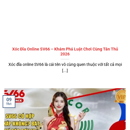
Xóc Đĩa Online SV66 – Khám Phá Luật Chơi Cùng Tân Thủ
2026
Xóc đĩa online SV66 là cái tên vô cùng quen thuộc với tất cả mọi
[...]
09
Th1