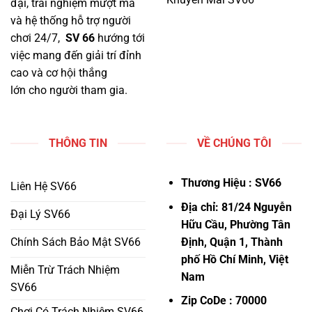
đại, trải nghiệm mượt mà
và hệ thống hỗ trợ người
chơi 24/7,
SV 66
hướng tới
việc mang đến giải trí đỉnh
cao và cơ hội thắng
lớn cho người tham gia.
THÔNG TIN
VỀ CHÚNG TÔI
Thương Hiệu : SV66
Liên Hệ SV66
Địa chỉ:
81/24 Nguyễn
Đại Lý SV66
Hữu Cầu, Phường Tân
Định, Quận 1, Thành
Chính Sách Bảo Mật SV66
phố Hồ Chí Minh, Việt
Miễn Trừ Trách Nhiệm
Nam
SV66
Zip CoDe : 70000
Chơi Có Trách Nhiệm SV66