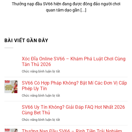
Thưởng nạp đầu SV66 hiện đang được đông đảo người chơi
quan tâm dạo gần [...]
BÀI VIẾT GẦN ĐÂY
Xóc Đĩa Online SV66 – Khám Phá Luật Chơi Cùng
Tân Thủ 2026
Chức năng bình luận bị tắt
ở
Xóc
Đĩa
SV66 Có Hợp Pháp Không? Bật Mí Các Đơn Vị Cấp
Online
Phép Uy Tín
SV66
Chức năng bình luận bị tắt
ở
–
SV66
Khám
Có
SV66 Uy Tín Không? Giải Đáp FAQ Hot Nhất 2026
Phá
Hợp
Luật
Cùng Bet Thủ
Pháp
Chơi
Chức năng bình luận bị tắt
ở
Không?
Cùng
SV66
Bật
Tân
Uy
Thưởng Nạp Đầu SV66 – Rinh Tiền Trải Nghiệm
Mí
Thủ