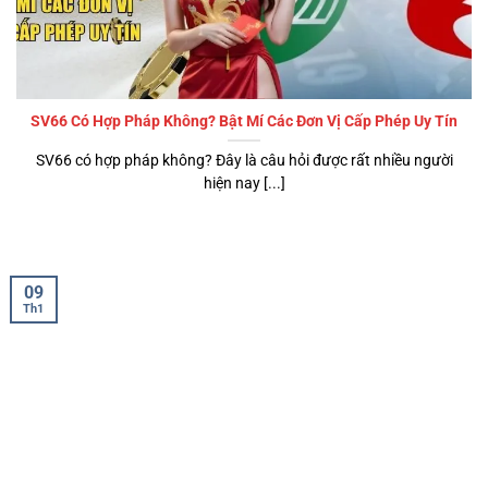
SV66 Có Hợp Pháp Không? Bật Mí Các Đơn Vị Cấp Phép Uy Tín
SV66 có hợp pháp không? Đây là câu hỏi được rất nhiều người
hiện nay [...]
09
Th1