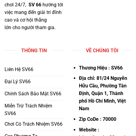
chơi 24/7,
SV 66
hướng tới
việc mang đến giải trí đỉnh
cao và cơ hội thắng
lớn cho người tham gia.
THÔNG TIN
VỀ CHÚNG TÔI
Thương Hiệu : SV66
Liên Hệ SV66
Địa chỉ:
81/24 Nguyễn
Đại Lý SV66
Hữu Cầu, Phường Tân
Định, Quận 1, Thành
Chính Sách Bảo Mật SV66
phố Hồ Chí Minh, Việt
Miễn Trừ Trách Nhiệm
Nam
SV66
Zip CoDe : 70000
Chơi Có Trách Nhiệm SV66
Website :