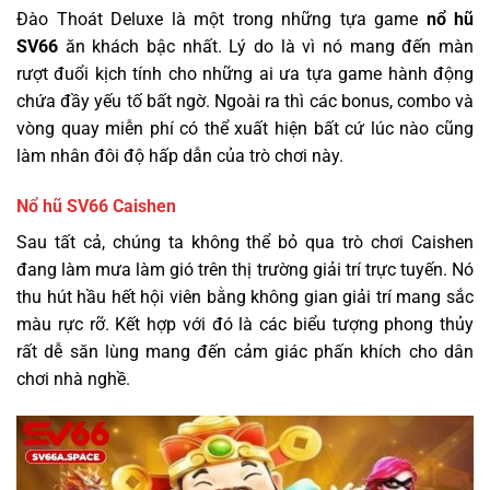
Đào Thoát Deluxe là một trong những tựa game
nổ hũ
SV66
ăn khách bậc nhất. Lý do là vì nó mang đến màn
rượt đuổi kịch tính cho những ai ưa tựa game hành động
chứa đầy yếu tố bất ngờ. Ngoài ra thì các bonus, combo và
vòng quay miễn phí có thể xuất hiện bất cứ lúc nào cũng
làm nhân đôi độ hấp dẫn của trò chơi này.
Nổ hũ SV66 Caishen
Sau tất cả, chúng ta không thể bỏ qua trò chơi Caishen
đang làm mưa làm gió trên thị trường giải trí trực tuyến. Nó
thu hút hầu hết hội viên bằng không gian giải trí mang sắc
màu rực rỡ. Kết hợp với đó là các biểu tượng phong thủy
rất dễ săn lùng mang đến cảm giác phấn khích cho dân
chơi nhà nghề.