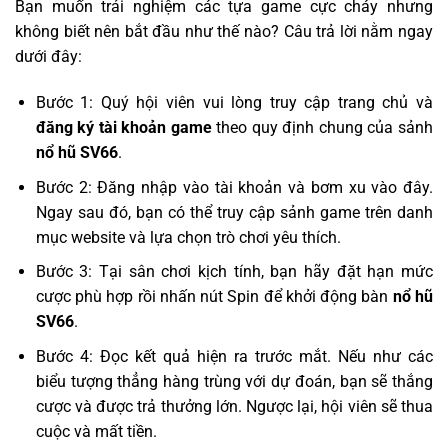
Bạn muốn trải nghiệm các tựa game cực cháy nhưng
không biết nên bắt đầu như thế nào? Câu trả lời nằm ngay
dưới đây:
Bước 1: Quý hội viên vui lòng truy cập trang chủ và
đăng ký tài khoản game
theo quy định chung của sảnh
nổ hũ SV66
.
Bước 2: Đăng nhập vào tài khoản và bơm xu vào đây.
Ngay sau đó, bạn có thể truy cập sảnh game trên danh
mục website và lựa chọn trò chơi yêu thích.
Bước 3: Tại sân chơi kịch tính, bạn hãy đặt hạn mức
cược phù hợp rồi nhấn nút Spin để khởi động bàn
nổ hũ
SV66
.
Bước 4: Đọc kết quả hiện ra trước mắt. Nếu như các
biểu tượng thẳng hàng trùng với dự đoán, bạn sẽ thắng
cược và được trả thưởng lớn. Ngược lại, hội viên sẽ thua
cuộc và mất tiền.