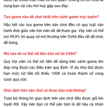
cùng bạn vài câu hỏi hay gặp sau đây:
Tựa game nào dễ chơi nhất trên sảnh game trực tuyến?
Hầu hết các tựa game trên sân chơi đều có quy luật vận
hành đơn giản nên hội viên rất dễ tham gia. Vậy nên có thể
nói 99,9% trò quay số mở thưởng trên SV66 đều rất dễ chơi,
dễ trúng.
Khi nào tôi có thể rút tiền trên nổ hũ SV66?
Quý hội viên có thể rút tiền dễ dàng trên sảnh game khi
đáp ứng được các điều kiện quy định. Ví dụ như đạt được
hạn mức rút tiền tối thiểu 100K và hoàn thành số vòng
cược quy ước.
Giao dịch trên sân chơi có được bảo mật không?
Toàn bộ thông tin giao dịch trên sân chơi đều được giữ kín
tuyệt đối. Vậy nên bạn có thể yên tâm là dữ liệu cá nhân