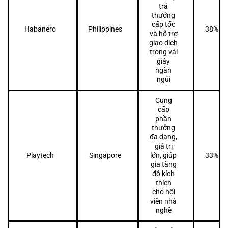
trả
thưởng
cấp tốc
Habanero
Philippines
38%
và hỗ trợ
giao dịch
trong vài
giây
ngắn
ngủi
Cung
cấp
phần
thưởng
đa dạng,
giá trị
Playtech
Singapore
lớn, giúp
33%
gia tăng
độ kích
thích
cho hội
viên nhà
nghề