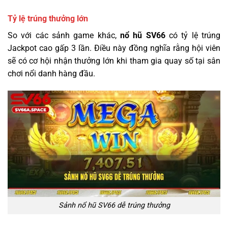
Tỷ lệ trúng thưởng lớn
So với các sảnh game khác,
nổ hũ SV66
có tỷ lệ trúng
Jackpot cao gấp 3 lần. Điều này đồng nghĩa rằng hội viên
sẽ có cơ hội nhận thưởng lớn khi tham gia quay số tại sân
chơi nổi danh hàng đầu.
Sảnh nổ hũ SV66 dễ trúng thưởng