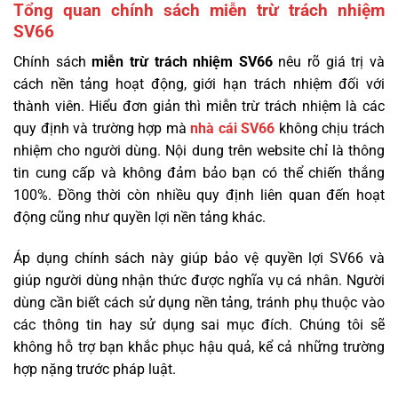
Tổng quan chính sách miễn trừ trách nhiệm
SV66
Chính sách
miễn trừ trách nhiệm SV66
nêu rõ giá trị và
cách nền tảng hoạt động, giới hạn trách nhiệm đối với
thành viên. Hiểu đơn giản thì miễn trừ trách nhiệm là các
quy định và trường hợp mà
nhà cái SV66
không chịu trách
nhiệm cho người dùng. Nội dung trên website chỉ là thông
tin cung cấp và không đảm bảo bạn có thể chiến thắng
100%. Đồng thời còn nhiều quy định liên quan đến hoạt
động cũng như quyền lợi nền tảng khác.
Áp dụng chính sách này giúp bảo vệ quyền lợi SV66 và
giúp người dùng nhận thức được nghĩa vụ cá nhân. Người
dùng cần biết cách sử dụng nền tảng, tránh phụ thuộc vào
các thông tin hay sử dụng sai mục đích. Chúng tôi sẽ
không hỗ trợ bạn khắc phục hậu quả, kể cả những trường
hợp nặng trước pháp luật.