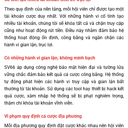
Theo quy định của nền tảng, mỗi hội viên chỉ được tạo một
tài khoản cược duy nhất. Với những hành vi cố tình tạo
nhiều tài khoản, chúng tôi sẽ khóa tất cả và chặn truy cập
cũng như hoạt động rút tiền. Điều này nhằm đảm bảo hệ
thống hoạt động ổn định, công bằng và ngăn chặn các
hành vi gian lận, trục lợi.
Có những hành vi gian lận, không minh bạch
SV66 áp dụng công nghệ bảo mật hiện đại và tường lửa
vững chắc đảm bảo kết quả cá cược công bằng. Hệ thống
tự động phát hiện các hành vi truy cập và gian lận bất
thường từ tài khoản. Sử dụng các tool hay thiết bị hack kết
quả cược, xâm nhập hệ thống sẽ bị phạt nghiêm trọng,
thậm chí khóa tài khoản vĩnh viễn.
Vi phạm quy định cá cược địa phương
Mỗi địa phương quy định đặt cược khác nhau nên hội viên