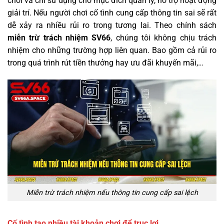
chơi và chỉ sử dụng cho mục đích quản lý, hỗ trợ hoạt động
giải trí. Nếu người chơi cố tình cung cấp thông tin sai sẽ rất
dễ xảy ra nhiều rủi ro trong tương lai. Theo chính sách
miễn trừ trách nhiệm SV66
, chúng tôi không chịu trách
nhiệm cho những trường hợp liên quan. Bao gồm cả rủi ro
trong quá trình rút tiền thưởng hay ưu đãi khuyến mãi,…
Miễn trừ trách nhiệm nếu thông tin cung cấp sai lệch
Cố tình tạo nhiều tài khoản chơi để trục lợi