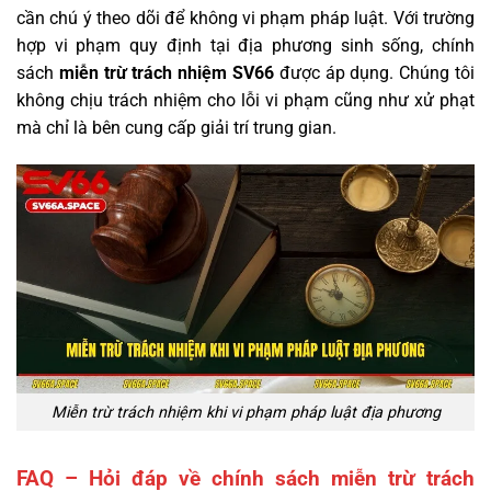
cần chú ý theo dõi để không vi phạm pháp luật. Với trường
hợp vi phạm quy định tại địa phương sinh sống, chính
sách
miễn trừ trách nhiệm SV66
được áp dụng. Chúng tôi
không chịu trách nhiệm cho lỗi vi phạm cũng như xử phạt
mà chỉ là bên cung cấp giải trí trung gian.
Miễn trừ trách nhiệm khi vi phạm pháp luật địa phương
FAQ – Hỏi đáp về chính sách miễn trừ trách