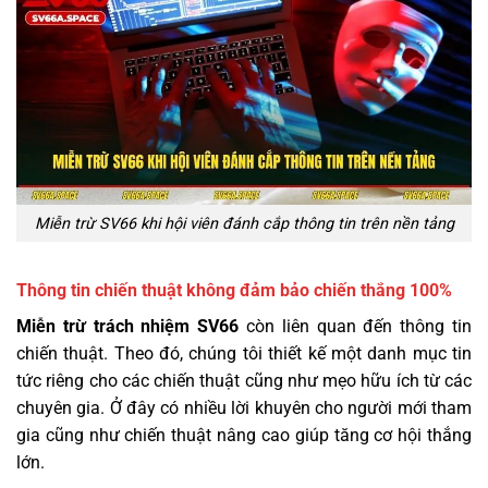
Miễn trừ SV66 khi hội viên đánh cắp thông tin trên nền tảng
Thông tin chiến thuật không đảm bảo chiến thắng 100%
Miễn trừ trách nhiệm SV66
còn liên quan đến thông tin
chiến thuật. Theo đó, chúng tôi thiết kế một danh mục tin
tức riêng cho các chiến thuật cũng như mẹo hữu ích từ các
chuyên gia. Ở đây có nhiều lời khuyên cho người mới tham
gia cũng như chiến thuật nâng cao giúp tăng cơ hội thắng
lớn.