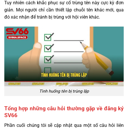
Tuy nhiên cách khắc phục sự cố trùng tên này cực kỳ đơn
giản. Mọi người chỉ cần thiết lập chuỗi tên khác mới, qua
đó xác nhận để tránh bị trùng với hội viên khác.
Tình huống tên bị trùng lặp
Tổng hợp những câu hỏi thường gặp về đăng ký
SV66
Phần cuối chúng tôi sẽ cập nhật qua một số câu hỏi liên