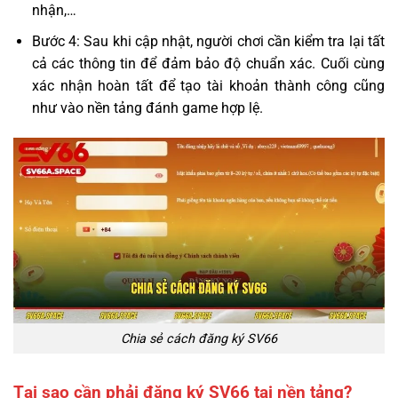
nhận,…
Bước 4: Sau khi cập nhật, người chơi cần kiểm tra lại tất
cả các thông tin để đảm bảo độ chuẩn xác. Cuối cùng
xác nhận hoàn tất để tạo tài khoản thành công cũng
như vào nền tảng đánh game hợp lệ.
Chia sẻ cách đăng ký SV66
Tại sao cần phải đăng ký SV66 tại nền tảng?