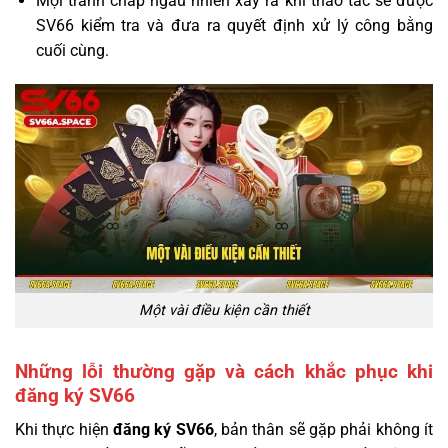
Mọi tranh chấp ngẫu nhiên xảy ra khi thao tác sẽ được
SV66 kiểm tra và đưa ra quyết định xử lý công bằng
cuối cùng.
Một vài điều kiện cần thiết
Những lỗi thường gặp và cách khắc phục khi
đăng ký SV66
Khi thực hiện
đăng ký SV66
, bản thân sẽ gặp phải không ít