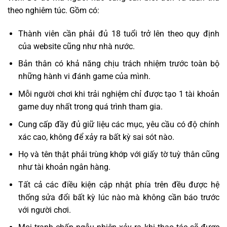
theo nghiêm túc. Gồm có:
Thành viên cần phải đủ 18 tuổi trở lên theo quy định
của website cũng như nhà nước.
Bản thân có khả năng chịu trách nhiệm trước toàn bộ
những hành vi đánh game của mình.
Mỗi người chơi khi trải nghiệm chỉ được tạo 1 tài khoản
game duy nhất trong quá trình tham gia.
Cung cấp đầy đủ giữ liệu các mục, yêu cầu có độ chính
xác cao, không để xảy ra bất kỳ sai sót nào.
Họ và tên thật phải trùng khớp với giấy tờ tuỳ thân cũng
như tài khoản ngân hàng.
Tất cả các điều kiện cập nhật phía trên đều được hệ
thống sửa đổi bất kỳ lúc nào mà không cần báo trước
với người chơi.