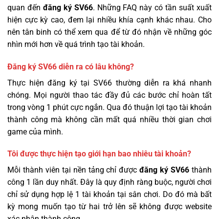
quan đến
đăng ký SV66
. Những FAQ này có tần suất xuất
hiện cực kỳ cao, đem lại nhiều khía cạnh khác nhau. Cho
nên tân binh có thể xem qua để từ đó nhận về những góc
nhìn mới hơn về quá trình tạo tài khoản.
Đăng ký SV66 diễn ra có lâu không?
Thực hiện đăng ký tại SV66 thường diễn ra khá nhanh
chóng. Mọi người thao tác đầy đủ các bước chỉ hoàn tất
trong vòng 1 phút cực ngắn. Qua đó thuận lợi tạo tài khoản
thành công mà không cần mất quá nhiều thời gian chơi
game của mình.
Tôi được thực hiện tạo giới hạn bao nhiêu tài khoản?
Mỗi thành viên tại nền tảng chỉ được
đăng ký SV66
thành
công 1 lần duy nhất. Đây là quy định ràng buộc, người chơi
chỉ sử dụng hợp lệ 1 tài khoản tại sân chơi. Do đó mà bất
kỳ mong muốn tạo từ hai trở lên sẽ không được website
xác nhận thành công.