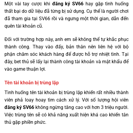
Một vài tay cược khi
đăng ký SV66
hay gặp tình huống
thất bại do dữ liệu đã từng bị sử dụng. Cụ thể là người chơi
đã tham gia tại SV66 rồi và ngưng một thời gian, dẫn đến
quên tài khoản cũ.
Đối với trường hợp này, anh em sẽ không thể tự khắc phục
thành công. Thay vào đấy, bản thân nên liên hệ với bộ
phận chăm sóc khách hàng để được hỗ trợ nhiệt tình. Tại
đây, bet thủ sẽ lấy lại thành công tài khoản và mật khẩu để
vào game thuận lợi.
Tên tài khoản bị trùng lặp
Tình huống tên tài khoản bị trùng lặp khiến rất nhiều thành
viên phả loay hoay tìm cách xử lý. Với số lượng hội viên
đăng ký SV66
không ngừng tăng cao với hơn 3 triệu người.
Việc trùng tên sẽ có khả năng xuất hiện khá cao khiến tân
thủ gặp phiền phức.